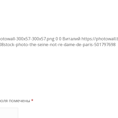
hotowall-300x57-300x57.png
0
0
Виталий
https://photowall
08
stock-photo-the-seine-not-re-dame-de-paris-501797698
поля помечены
*