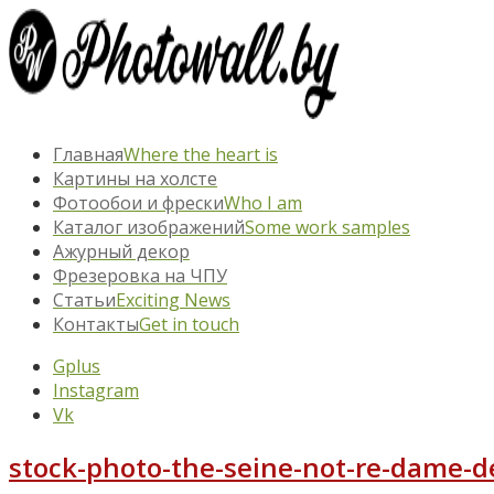
Главная
Where the heart is
Картины на холсте
Фотообои и фрески
Who I am
Каталог изображений
Some work samples
Ажурный декор
Фрезеровка на ЧПУ
Статьи
Exciting News
Контакты
Get in touch
Gplus
Instagram
Vk
stock-photo-the-seine-not-re-dame-d