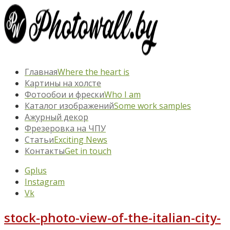
Главная
Where the heart is
Картины на холсте
Фотообои и фрески
Who I am
Каталог изображений
Some work samples
Ажурный декор
Фрезеровка на ЧПУ
Статьи
Exciting News
Контакты
Get in touch
Gplus
Instagram
Vk
stock-photo-view-of-the-italian-city-