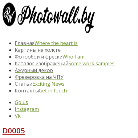
Главная
Where the heart is
Картины на холсте
Фотообои и фрески
Who I am
Каталог изображений
Some work samples
Ажурный декор
Фрезеровка на ЧПУ
Статьи
Exciting News
Контакты
Get in touch
Gplus
Instagram
Vk
D0005