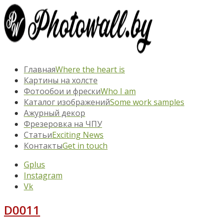
Главная
Where the heart is
Картины на холсте
Фотообои и фрески
Who I am
Каталог изображений
Some work samples
Ажурный декор
Фрезеровка на ЧПУ
Статьи
Exciting News
Контакты
Get in touch
Gplus
Instagram
Vk
D0011