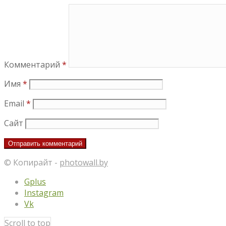
Комментарий
*
Имя
*
Email
*
Сайт
© Копирайт -
photowall.by
Gplus
Instagram
Vk
Scroll to top