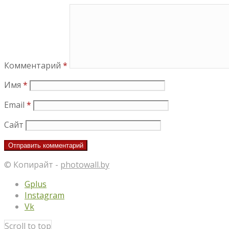
Комментарий
*
Имя
*
Email
*
Сайт
© Копирайт -
photowall.by
Gplus
Instagram
Vk
Scroll to top